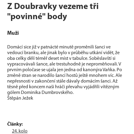
Z Doubravky vezeme tři
"povinné" body
Muži
Domácí sice již v patnácté minutě proměnili šanci ve
vedoucí branku, ale jinak bylo v průběhu utkání vidět, že
oba celky dělí téměř deset míst v tabulce. Soběslavští si
vypracovávali šance, ale trestuhodně je neproměňovali. V
prvním poločase se ujala jen jedna od kanonýra Vaňka. Po
změně stran se narodilo šancí hostů ještě mnohem víc. Ale
nepřesnosti v zakončení stále dávaly domácím šanci. Až
těsně před koncem naši hráči převahu vyjádřili vítězným
gólem Dominika Dumbrovského.
Štěpán Ježek
Články:
24. kolo