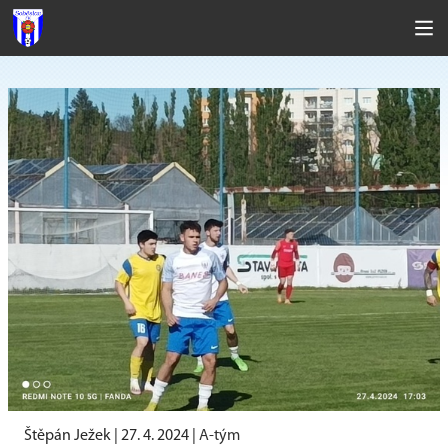
Štěpán Ježek |
27. 4. 2024
|
A-tým