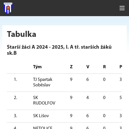
Tabulka
Starší žáci A 2024 - 2025, I. A tř. starších žáků
sk.B
Tým
Z
V
R
P
1.
TJ Spartak
9
6
0
3
Soběslav
2.
SK
9
4
0
5
RUDOLFOV
3.
SK Lišov
9
6
0
3
4.
NETOLICE
9
6
0
3