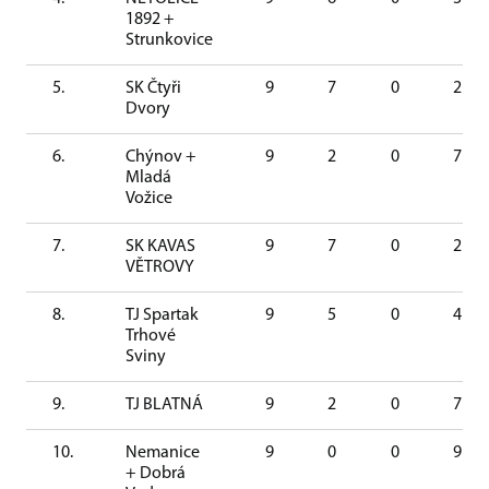
1892 +
Strunkovice
5.
SK Čtyři
9
7
0
2
Dvory
6.
Chýnov +
9
2
0
7
Mladá
Vožice
7.
SK KAVAS
9
7
0
2
VĚTROVY
8.
TJ Spartak
9
5
0
4
Trhové
Sviny
9.
TJ BLATNÁ
9
2
0
7
10.
Nemanice
9
0
0
9
+ Dobrá