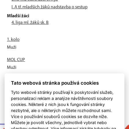
I. A tř. mladších žáků nadstavba o sestup
Mladší žáci
4. liga ml. žáků sk. B
1. kolo
Muži
MOL CUP
Muži
Letní příprava odstartovala
Tato webová stránka používá cookies
Muži
Tyto webové stránky používají k poskytování služeb,
personalizaci reklam a analýze návštěvnosti soubory
cookies. Některé z nich jsou k fungování stránky
nezbytné, ale o některých můžete rozhodnout sami.
Více o používání souborů cookies se dozvíte níže.
Můžete je povolit všechny, jednotlivě vybrat nebo
všechny odmítnout. Více informací získáte kdykoliv na