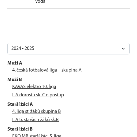
Voda
Muži A
4. česká fotbalová liga – skupina A
Muži B
KAVAS elektro 10. liga
I. A dorostu sk. C o postup
Starší žáci A
4. liga st. žáků skupina B
I. A tř. starších žáků sk.B
Starší žáci B
EKO MB starší žáci 5. liga