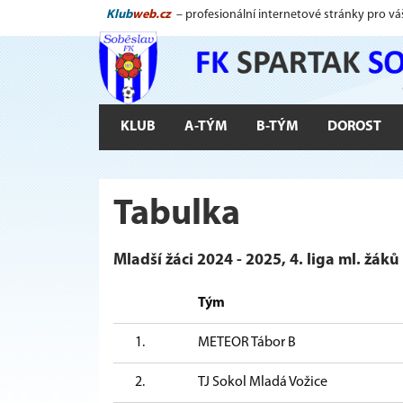
Klub
web.cz
– profesionální internetové stránky pro vá
KLUB
A-TÝM
B-TÝM
DOROST
Tabulka
Mladší žáci 2024 - 2025, 4. liga ml. žáků 
Tým
1.
METEOR Tábor B
2.
TJ Sokol Mladá Vožice