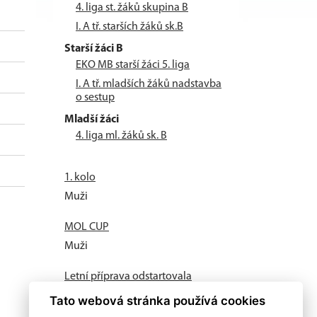
4. liga st. žáků skupina B
I. A tř. starších žáků sk.B
Starší žáci B
EKO MB starší žáci 5. liga
I. A tř. mladších žáků nadstavba
o sestup
Mladší žáci
4. liga ml. žáků sk. B
1. kolo
Muži
MOL CUP
Muži
Letní příprava odstartovala
Muži
Tato webová stránka používá cookies