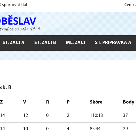
š sportovní klub
Ceník
ST. ŽÁCI A
ST. ŽÁCI B
ML. ŽÁCI
ST. PŘÍPRAVKA A
sk. B
Z
V
R
P
Skóre
Body
14
12
0
2
110:13
37
14
10
0
4
85:44
29