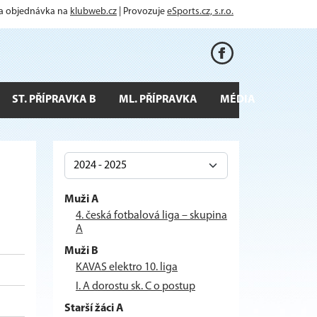
 a objednávka na
klubweb.cz
| Provozuje
eSports.cz, s.r.o.
ST. PŘÍPRAVKA B
ML. PŘÍPRAVKA
MÉDIA
Muži A
4. česká fotbalová liga – skupina
A
Muži B
KAVAS elektro 10. liga
I. A dorostu sk. C o postup
Starší žáci A