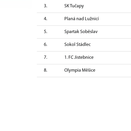
3.
SK Tučapy
4.
Planá nad Lužnicí
5.
Spartak Soběslav
6.
Sokol Stádlec
7.
1. FC Jistebnice
8.
Olympia Měšice