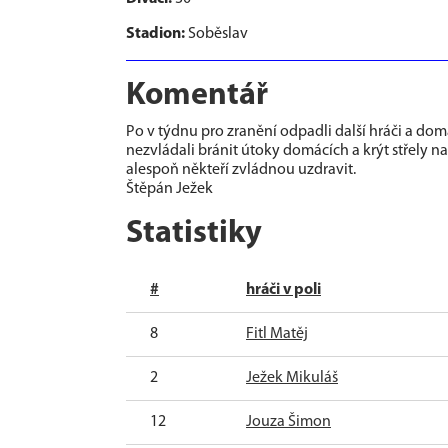
Stadion:
Soběslav
Komentář
Po v týdnu pro zranění odpadli další hráči a dom
nezvládali bránit útoky domácích a krýt střely n
alespoň někteří zvládnou uzdravit.
Štěpán Ježek
Statistiky
#
hráči v poli
8
Fitl Matěj
2
Ježek Mikuláš
12
Jouza Šimon