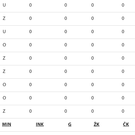
U
0
0
0
0
Z
0
0
0
0
U
0
0
0
0
O
0
0
0
0
Z
0
0
0
0
Z
0
0
0
0
O
0
0
0
0
O
0
0
0
0
Z
0
0
0
0
MIN
INK
G
ŽK
ČK