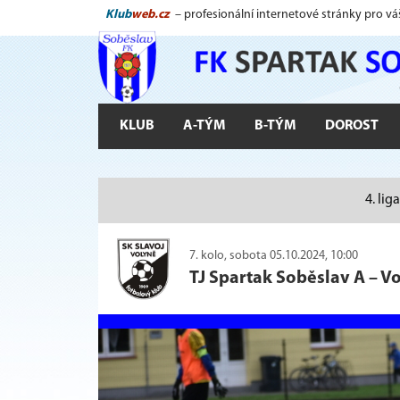
Klub
web.cz
– profesionální internetové stránky pro vá
KLUB
A-TÝM
B-TÝM
DOROST
4. lig
7. kolo, sobota 05.10.2024, 10:00
TJ Spartak Soběslav A
–
Vo