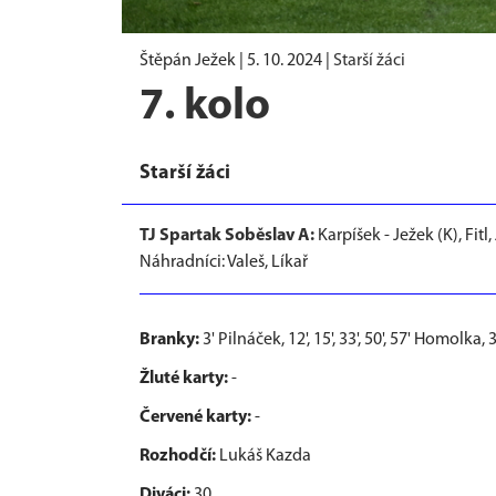
Štěpán Ježek |
5. 10. 2024
|
Starší žáci
7. kolo
Starší žáci
TJ Spartak Soběslav A:
Karpíšek - Ježek (K), Fitl
Náhradníci: Valeš, Líkař
Branky:
3' Pilnáček, 12', 15', 33', 50', 57' Homolka,
Žluté karty:
-
Červené karty:
-
Rozhodčí:
Lukáš Kazda
Diváci:
30