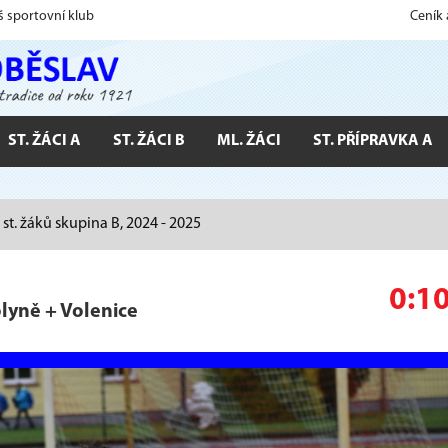
š sportovní klub
Ceník
ST. ŽÁCI A
ST. ŽÁCI B
ML. ŽÁCI
ST. PŘÍPRAVKA A
a st. žáků skupina B, 2024 - 2025
0:1
lyně + Volenice