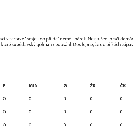
ácí v sestavě "hraje kdo přijde" neměli nárok. Nezkušení hráči domá
a které soběslavský gólman nedosáhl. Doufejme, že do příštích zápas
P
MIN
G
ŽK
ČK
O
0
0
0
0
O
0
0
0
0
O
0
0
0
0