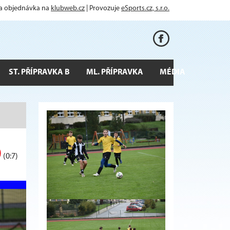
 a objednávka na
klubweb.cz
| Provozuje
eSports.cz, s.r.o.
ST. PŘÍPRAVKA B
ML. PŘÍPRAVKA
MÉDIA
0
(0:7)