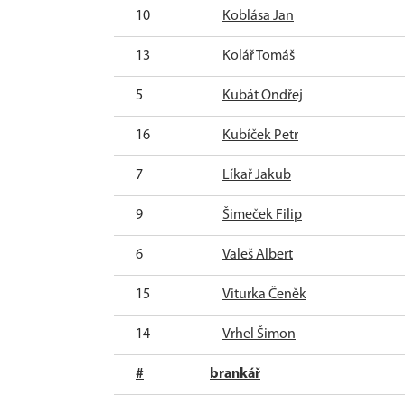
10
Koblása Jan
13
Kolář Tomáš
5
Kubát Ondřej
16
Kubíček Petr
7
Líkař Jakub
9
Šimeček Filip
6
Valeš Albert
15
Viturka Čeněk
14
Vrhel Šimon
#
brankář