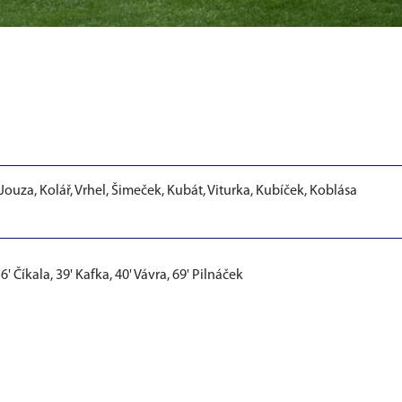
, Jouza, Kolář, Vrhel, Šimeček, Kubát, Viturka, Kubíček, Koblása
 36' Číkala, 39' Kafka, 40' Vávra, 69' Pilnáček