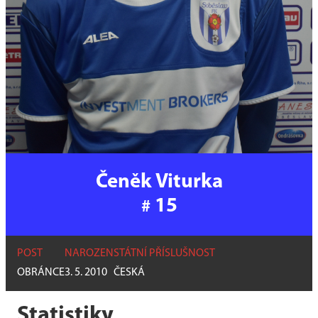
Čeněk Viturka
15
#
POST
NAROZEN
STÁTNÍ PŘÍSLUŠNOST
OBRÁNCE
3. 5. 2010
ČESKÁ
Statistiky