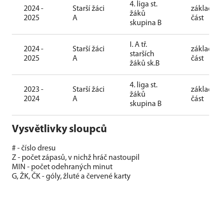
4. liga st.
2024 -
Starší žáci
základní
žáků
2025
A
část
skupina B
I. A tř.
2024 -
Starší žáci
základní
starších
2025
A
část
žáků sk.B
4. liga st.
2023 -
Starší žáci
základní
žáků
2024
A
část
skupina B
Vysvětlivky sloupců
# - číslo dresu
Z - počet zápasů, v nichž hráč nastoupil
MIN - počet odehraných minut
G, ŽK, ČK - góly, žluté a červené karty