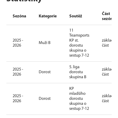
Část
Sezóna
Kategorie
Soutěž
sezóny
11
Teamsports
2025 -
KP st.
základní
Muži B
2026
dorostu
část
skupina o
sestup 7-12
5. liga
2025 -
základní
Dorost
dorostu
2026
část
skupina B
KP
mladšího
2025 -
základní
Dorost
dorostu
2026
část
skupina o
sestup 7-12