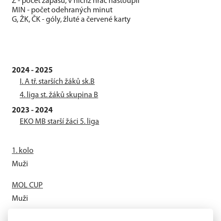
Z - počet zápasů, v nichž hráč nastoupil
MIN - počet odehraných minut
G, ŽK, ČK - góly, žluté a červené karty
2024 - 2025
I. A tř. starších žáků sk.B
4. liga st. žáků skupina B
2023 - 2024
EKO MB starší žáci 5. liga
1. kolo
Muži
MOL CUP
Muži
Letní příprava odstartovala