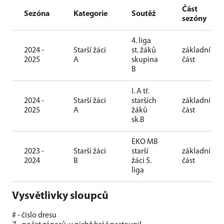
Část
Sezóna
Kategorie
Soutěž
sezóny
4. liga
2024 -
Starší žáci
st. žáků
základní
2025
A
skupina
část
B
I. A tř.
2024 -
Starší žáci
starších
základní
2025
A
žáků
část
sk.B
EKO MB
2023 -
Starší žáci
starší
základní
2024
B
žáci 5.
část
liga
Vysvětlivky sloupců
# - číslo dresu