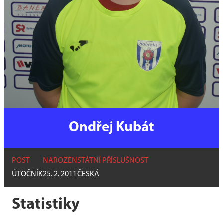
Ondřej Kubát
POST
NAROZEN
STÁTNÍ PŘÍSLUŠNOST
ÚTOČNÍK
25. 2. 2011
ČESKÁ
Statistiky