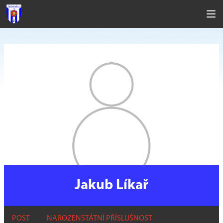
Jakub Líkař
POST
NAROZEN
STÁTNÍ PŘÍSLUŠNOST