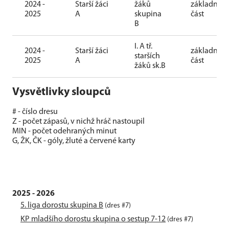
2024 -
Starší žáci
žáků
základní
2025
A
skupina
část
B
I. A tř.
2024 -
Starší žáci
základní
starších
2025
A
část
žáků sk.B
Vysvětlivky sloupců
# - číslo dresu
Z - počet zápasů, v nichž hráč nastoupil
MIN - počet odehraných minut
G, ŽK, ČK - góly, žluté a červené karty
2025 - 2026
5. liga dorostu skupina B
(dres #7)
KP mladšího dorostu skupina o sestup 7-12
(dres #7)