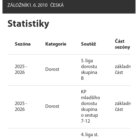
ZÁLOŽNÍK
1. 6. 2010
ČESKÁ
Statistiky
Část
Sezóna
Kategorie
Soutěž
sezóny
5. liga
2025 -
dorostu
základní
Dorost
2026
skupina
část
B
KP
mladšího
2025 -
dorostu
základní
Dorost
2026
skupina
část
o sestup
7-12
4. liga st.