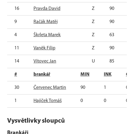
16
Pravda David
Z
90
9
Račák Matěj
Z
90
4
Škrleta Marek
Z
63
11
Vaněk Filip
Z
90
14
Vítovec Jan
U
85
#
brankář
MIN
INK
G
30
Červenec Martin
90
1
0
1
Hajíček Tomáš
0
0
0
Vysvětlivky sloupců
Brankáři