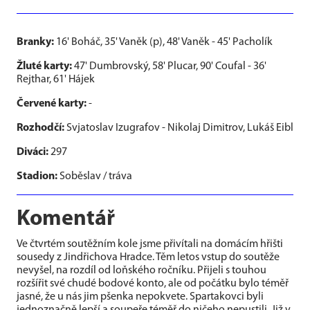
Branky:
16' Boháč, 35' Vaněk (p), 48' Vaněk - 45' Pacholík
Žluté karty:
47' Dumbrovský, 58' Plucar, 90' Coufal - 36'
Rejthar, 61' Hájek
Červené karty:
-
Rozhodčí:
Svjatoslav Izugrafov - Nikolaj Dimitrov, Lukáš Eibl
Diváci:
297
Stadion:
Soběslav / tráva
Komentář
Ve čtvrtém soutěžním kole jsme přivítali na domácím hřišti
sousedy z Jindřichova Hradce. Těm letos vstup do soutěže
nevyšel, na rozdíl od loňského ročníku. Přijeli s touhou
rozšířit své chudé bodové konto, ale od počátku bylo téměř
jasné, že u nás jim pšenka nepokvete. Spartakovci byli