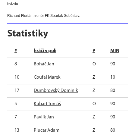
hvizdu.
Richard Florián, trenér FK Spartak Soběslav.
Statistiky
#
hráči v poli
P
MIN
8
Boháč Jan
O
90
10
Coufal Marek
Z
10
17
Dumbrovský Dominik
Z
80
5
Kubart Tomáš
O
90
7
Pavlík Jan
Z
90
13
Plucar Adam
Z
80