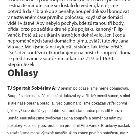
jednoznačně lepší a soupeře téměř do ničeho nepustili. Již v
šestnácté minutě jsme se dostali do vedení, které jsme
potvrdili další brankou z penalty. Soupeř dokázal korigovat
v nastaveném čase prvního poločasu, když už se domácí
viděli v šatně. Aby nebylo pochyb, kde zůstanou tři body,
přidal brzo po začátku druhé půle pojistku kanonýr Filip
Vaněk. Poté už se utkání vlastně jen dohrávalo. Jen škoda
neproměněných šancí domácího týmu, zvlášť tutovky Jana
Vítovce. Měli jsme šanci vylepšit si skóre. Tak třeba příště.
Další dvě soutěžní utkání hrajeme na hřištích soupeřů, doma
se představíme v soutěžním utkání až 21.9. od 16:30.
Štěpán Ježek
Ohlasy
TJ Spartak Soběslav A:
V prvním poločase jsme herně dominovali.
Soupeř si sice na začátku utkání dokázal vytvořit dvě menší šance, s nimi
si ale naše obrana poradila. Nedlouho na to jsme dokázali vstřelit první
gól, když se z dorážky po dobře zahrané standardce prosadil Honza
Boháč. Neustále jsme zvyšovali tlak na soupeře a odměnou nám byl
pokutový kop, který bez problému proměnil Filip Vaněk. Brankový náskok
v utkání jsme mohli výrazně navýšit už do konce prvního poločasu, ale z