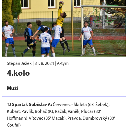
Štěpán Ježek |
31. 8. 2024
|
A-tým
4.kolo
Muži
TJ Spartak Soběslav A:
Červenec - Škrleta (63' Šebek),
Kubart, Pavlík, Boháč (K), Račák, Vaněk, Plucar (80'
Hoffmann), Vítovec (85' Macák), Pravda, Dumbrovský (80'
Coufal)