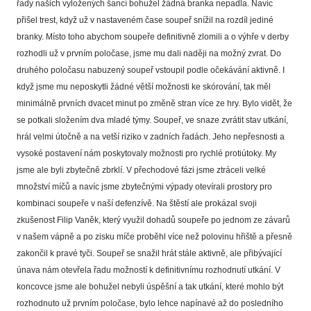
řady našich vyložených šancí bohužel žádná branka nepadla. Navíc
přišel trest, když už v nastaveném čase soupeř snížil na rozdíl jediné
branky. Místo toho abychom soupeře definitivně zlomili a o výhře v derby
rozhodli už v prvním poločase, jsme mu dali naději na možný zvrat. Do
druhého poločasu nabuzený soupeř vstoupil podle očekávání aktivně. I
když jsme mu neposkytli žádné větší možnosti ke skórování, tak měl
minimálně prvních dvacet minut po změně stran více ze hry. Bylo vidět, že
se potkali složením dva mladé týmy. Soupeř, ve snaze zvrátit stav utkání,
hrál velmi útočně a na vetší riziko v zadních řadách. Jeho nepřesnosti a
vysoké postavení nám poskytovaly možnosti pro rychlé protiútoky. My
jsme ale byli zbytečně zbrklí. V přechodové fázi jsme ztráceli velké
množství míčů a navíc jsme zbytečnými výpady otevírali prostory pro
kombinaci soupeře v naší defenzívě. Na štěstí ale prokázal svoji
zkušenost Filip Vaněk, který využil dohadů soupeře po jednom ze závarů
v našem vápně a po zisku míče proběhl více než polovinu hřiště a přesně
zakončil k pravé tyči. Soupeř se snažil hrát stále aktivně, ale přibývající
únava nám otevřela řadu možností k definitivnímu rozhodnutí utkání. V
koncovce jsme ale bohužel nebyli úspěšní a tak utkání, které mohlo být
rozhodnuto už prvním poločase, bylo lehce napínavé až do posledního