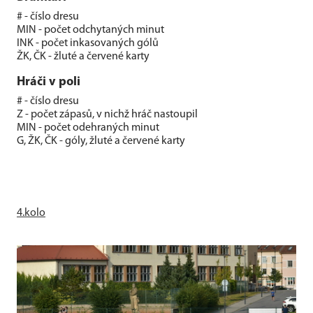
# - číslo dresu
MIN - počet odchytaných minut
INK - počet inkasovaných gólů
ŽK, ČK - žluté a červené karty
Hráči v poli
# - číslo dresu
Z - počet zápasů, v nichž hráč nastoupil
MIN - počet odehraných minut
G, ŽK, ČK - góly, žluté a červené karty
4.kolo