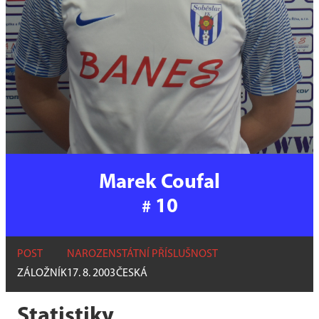
Marek Coufal
10
#
POST
NAROZEN
STÁTNÍ PŘÍSLUŠNOST
ZÁLOŽNÍK
17. 8. 2003
ČESKÁ
Statistiky