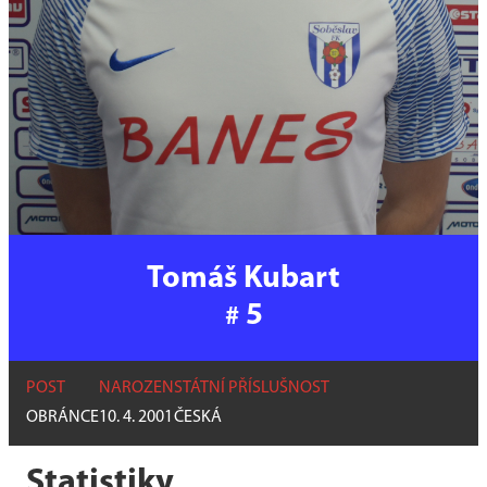
Tomáš Kubart
5
#
POST
NAROZEN
STÁTNÍ PŘÍSLUŠNOST
OBRÁNCE
10. 4. 2001
ČESKÁ
Statistiky