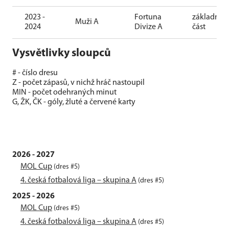
2023 -
Fortuna
základní
Muži A
2024
Divize A
část
Vysvětlivky sloupců
# - číslo dresu
Z - počet zápasů, v nichž hráč nastoupil
MIN - počet odehraných minut
G, ŽK, ČK - góly, žluté a červené karty
2026 - 2027
MOL Cup
(dres #5)
4. česká fotbalová liga – skupina A
(dres #5)
2025 - 2026
MOL Cup
(dres #5)
4. česká fotbalová liga – skupina A
(dres #5)