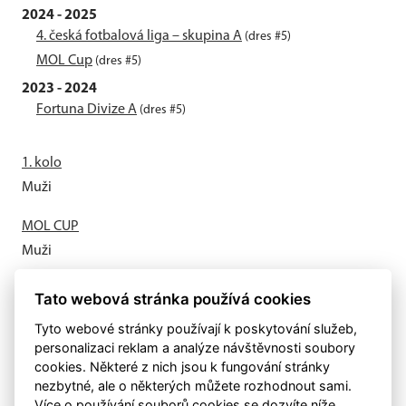
2024 - 2025
4. česká fotbalová liga – skupina A
(dres #5)
MOL Cup
(dres #5)
2023 - 2024
Fortuna Divize A
(dres #5)
1. kolo
Muži
MOL CUP
Muži
Letní příprava odstartovala
Tato webová stránka používá cookies
Muži
Tyto webové stránky používají k poskytování služeb,
personalizaci reklam a analýze návštěvnosti soubory
cookies. Některé z nich jsou k fungování stránky
nezbytné, ale o některých můžete rozhodnout sami.
Více o používání souborů cookies se dozvíte níže.