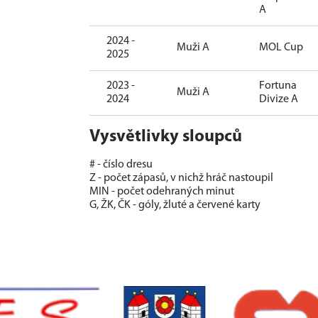
A
2024 -
Muži A
MOL Cup
2025
2023 -
Fortuna
Muži A
2024
Divize A
Vysvětlivky sloupců
# - číslo dresu
Z - počet zápasů, v nichž hráč nastoupil
MIN - počet odehraných minut
G, ŽK, ČK - góly, žluté a červené karty