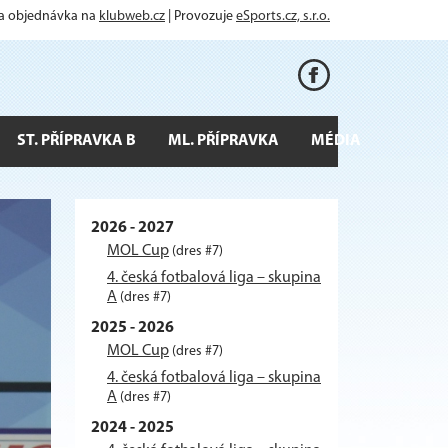
 a objednávka na
klubweb.cz
| Provozuje
eSports.cz, s.r.o.
ST. PŘÍPRAVKA B
ML. PŘÍPRAVKA
MÉDIA
2026 - 2027
MOL Cup
(dres #7)
4. česká fotbalová liga – skupina
A
(dres #7)
2025 - 2026
MOL Cup
(dres #7)
4. česká fotbalová liga – skupina
A
(dres #7)
2024 - 2025