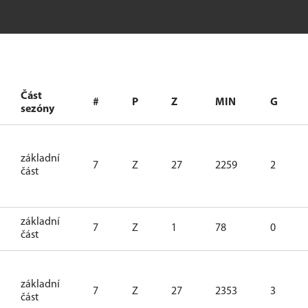
Část
#
P
Z
MIN
G
sezóny
základní
7
Z
27
2259
2
část
základní
7
Z
1
78
0
část
základní
7
Z
27
2353
3
část