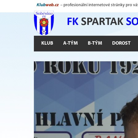
Klub
web.cz
– profesionální internetové stránky pro vá
KLUB
A-TÝM
B-TÝM
DOROST