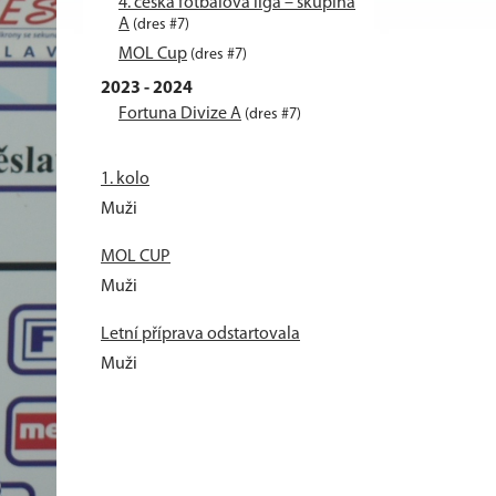
4. česká fotbalová liga – skupina
A
(dres #7)
MOL Cup
(dres #7)
2023 - 2024
Fortuna Divize A
(dres #7)
1. kolo
Muži
MOL CUP
Muži
Letní příprava odstartovala
Muži