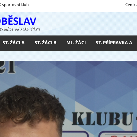
š sportovní klub
Ceník
ST. ŽÁCI A
ST. ŽÁCI B
ML. ŽÁCI
ST. PŘÍPRAVKA A