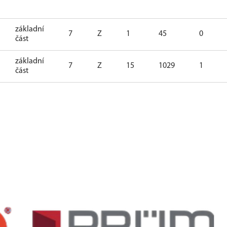
základní
7
Z
1
45
0
část
základní
7
Z
15
1029
1
část