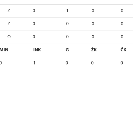
Z
0
1
0
0
Z
0
0
0
0
O
0
0
0
0
MIN
INK
G
ŽK
ČK
0
1
0
0
0