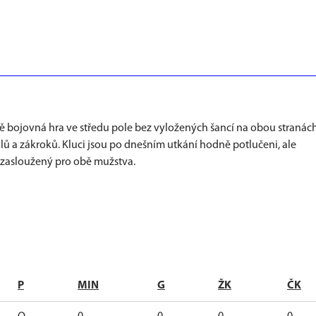
 bojovná hra ve středu pole bez vyložených šancí na obou stranách
lů a zákroků. Kluci jsou po dnešním utkání hodně potlučeni, ale
 zasloužený pro obě mužstva.
P
MIN
G
ŽK
ČK