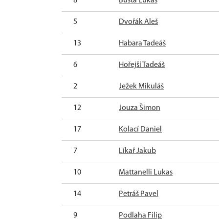
8
Bušta Lukáš
5
Dvořák Aleš
13
Habara Tadeáš
6
Hořejší Tadeáš
2
Ježek Mikuláš
12
Jouza Šimon
17
Kolací Daniel
7
Líkař Jakub
10
Mattanelli Lukas
14
Petráš Pavel
9
Podlaha Filip