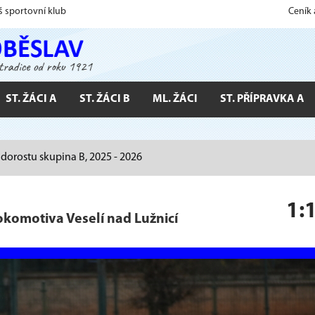
š sportovní klub
Ceník
ST. ŽÁCI A
ST. ŽÁCI B
ML. ŽÁCI
ST. PŘÍPRAVKA A
a dorostu skupina B, 2025 - 2026
1:
okomotiva Veselí nad Lužnicí