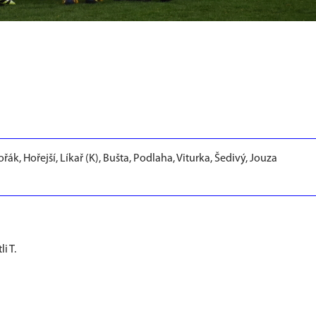
ák, Hořejší, Líkař (K), Bušta, Podlaha, Viturka, Šedivý, Jouza
li T.