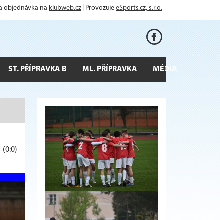
 a objednávka na
klubweb.cz
| Provozuje
eSports.cz, s.r.o.
ST. PŘÍPRAVKA B
ML. PŘÍPRAVKA
MÉDIA
1
(0:0)