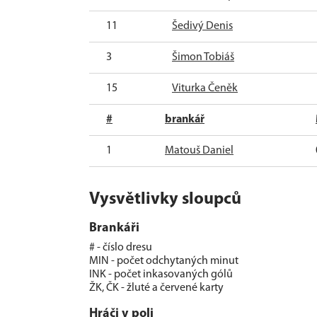
11
Šedivý Denis
3
Šimon Tobiáš
15
Viturka Čeněk
#
brankář
1
Matouš Daniel
Vysvětlivky sloupců
Brankáři
# - číslo dresu
MIN - počet odchytaných minut
INK - počet inkasovaných gólů
ŽK, ČK - žluté a červené karty
Hráči v poli