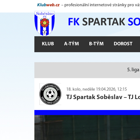
Klub
web.cz
– profesionální internetové stránky pro vá
KLUB
A-TÝM
B-TÝM
DOROST
5. lig
18. kolo, neděle 19.04.2026, 12:15
TJ Spartak Soběslav
–
TJ L