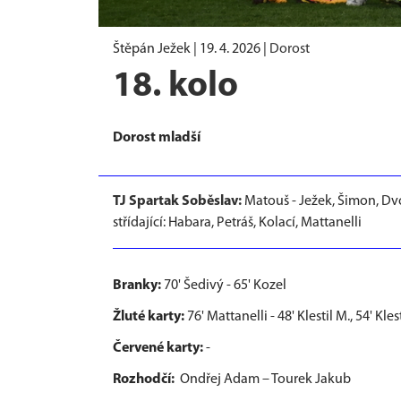
Štěpán Ježek |
19. 4. 2026
|
Dorost
18. kolo
Dorost mladší
TJ Spartak Soběslav:
Matouš - Ježek, Šimon, Dvoř
střídající: Habara, Petráš, Kolací, Mattanelli
Branky:
70' Šedivý - 65' Kozel
Žluté karty:
76' Mattanelli - 48' Klestil M., 54' Klest
Červené karty:
-
Rozhodčí:
Ondřej Adam – Tourek Jakub