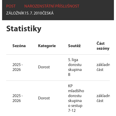
POST
NAROZEN
STÁTNÍ PŘÍSLUŠNOST
ZÁLOŽNÍK
15. 7. 2010
ČESKÁ
Statistiky
Část
Sezóna
Kategorie
Soutěž
sezóny
5. liga
2025 -
dorostu
základní
Dorost
2026
skupina
část
B
KP
mladšího
2025 -
dorostu
základní
Dorost
2026
skupina
část
o sestup
7-12