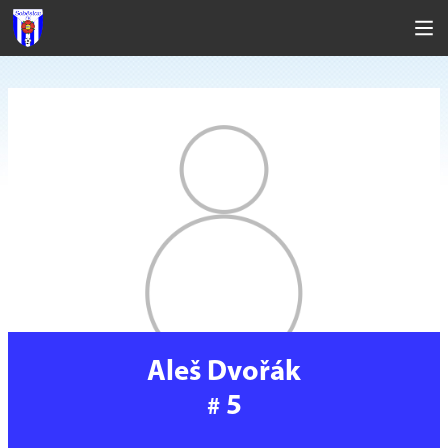
Aleš Dvořák
5
#