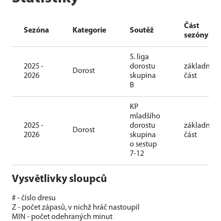
Část
Sezóna
Kategorie
Soutěž
sezóny
5. liga
2025 -
dorostu
základní
Dorost
2026
skupina
část
B
KP
mladšího
2025 -
dorostu
základní
Dorost
2026
skupina
část
o sestup
7-12
Vysvětlivky sloupců
# - číslo dresu
Z - počet zápasů, v nichž hráč nastoupil
MIN - počet odehraných minut