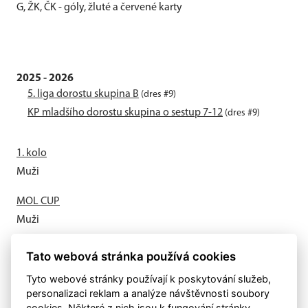
G, ŽK, ČK - góly, žluté a červené karty
2025 - 2026
5. liga dorostu skupina B
(dres #9)
KP mladšího dorostu skupina o sestup 7-12
(dres #9)
1. kolo
Muži
MOL CUP
Muži
Letní příprava odstartovala
Tato webová stránka používá cookies
Muži
Tyto webové stránky používají k poskytování služeb,
personalizaci reklam a analýze návštěvnosti soubory
cookies. Některé z nich jsou k fungování stránky