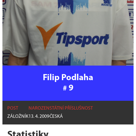
Filip Podlaha
9
#
POST
NAROZEN
STÁTNÍ PŘÍSLUŠNOST
ZÁLOŽNÍK
13. 4. 2009
ČESKÁ
Statistiky