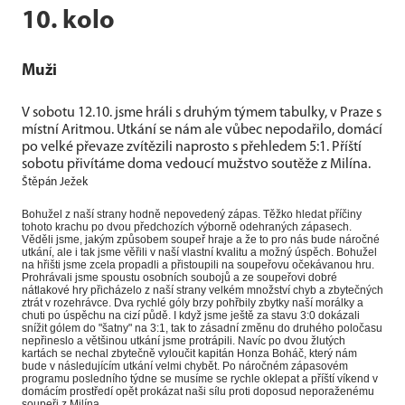
10. kolo
Muži
V sobotu 12.10. jsme hráli s druhým týmem tabulky, v Praze s
místní Aritmou. Utkání se nám ale vůbec nepodařilo, domácí
po velké převaze zvítězili naprosto s přehledem 5:1. Příští
sobotu přivítáme doma vedoucí mužstvo soutěže z Milína.
Štěpán Ježek
Bohužel z naší strany hodně nepovedený zápas. Těžko hledat příčiny
tohoto krachu po dvou předchozích výborně odehraných zápasech.
Věděli jsme, jakým způsobem soupeř hraje a že to pro nás bude náročné
utkání, ale i tak jsme věřili v naší vlastní kvalitu a možný úspěch. Bohužel
na hřišti jsme zcela propadli a přistoupili na soupeřovu očekávanou hru.
Prohrávali jsme spoustu osobních soubojů a ze soupeřovi dobré
nátlakové hry přicházelo z naší strany velkém množství chyb a zbytečných
ztrát v rozehrávce. Dva rychlé góly brzy pohřbily zbytky naší morálky a
chuti po úspěchu na cizí půdě. I když jsme ještě za stavu 3:0 dokázali
snížit gólem do "šatny" na 3:1, tak to zásadní změnu do druhého poločasu
nepřineslo a většinou utkání jsme protrápili. Navíc po dvou žlutých
kartách se nechal zbytečně vyloučit kapitán Honza Boháč, který nám
bude v následujícím utkání velmi chybět. Po náročném zápasovém
programu posledního týdne se musíme se rychle oklepat a příští víkend v
domácím prostředí opět prokázat naši sílu proti doposud neporaženému
soupeři z Milína.