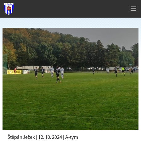
Štěpán Ježek |
12. 10. 2024
|
A-tým