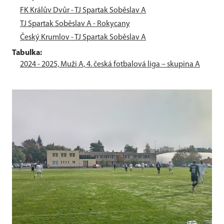
FK Králův Dvůr - TJ Spartak Soběslav A
TJ Spartak Soběslav A - Rokycany
Český Krumlov - TJ Spartak Soběslav A
Tabulka:
2024 - 2025, Muži A, 4. česká fotbalová liga – skupina A