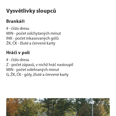
Vysvětlivky sloupců
Brankáři
# - číslo dresu
MIN - počet odchytaných minut
INK - počet inkasovaných gólů
ŽK, ČK - žluté a červené karty
Hráči v poli
# - číslo dresu
Z - počet zápasů, v nichž hráč nastoupil
MIN - počet odehraných minut
G, ŽK, ČK - góly, žluté a červené karty