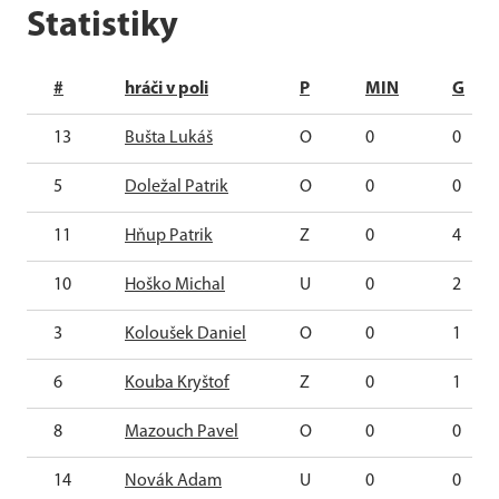
Statistiky
#
hráči v poli
P
MIN
G
13
Bušta Lukáš
O
0
0
5
Doležal Patrik
O
0
0
11
Hňup Patrik
Z
0
4
10
Hoško Michal
U
0
2
3
Koloušek Daniel
O
0
1
6
Kouba Kryštof
Z
0
1
8
Mazouch Pavel
O
0
0
14
Novák Adam
U
0
0