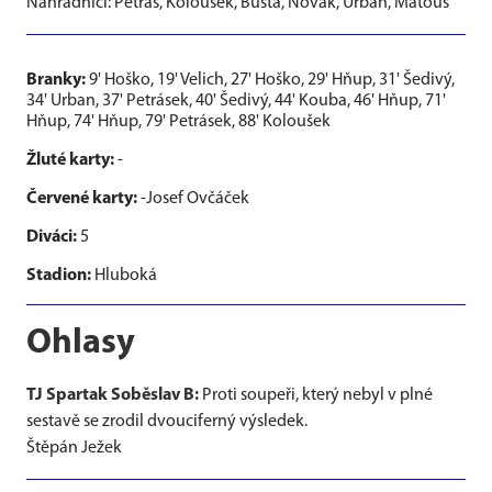
Náhradníci: Petráš, Koloušek, Bušta, Novák, Urban, Matouš
Branky:
9' Hoško, 19' Velich, 27' Hoško, 29' Hňup, 31' Šedivý,
34' Urban, 37' Petrásek, 40' Šedivý, 44' Kouba, 46' Hňup, 71'
Hňup, 74' Hňup, 79' Petrásek, 88' Koloušek
Žluté karty:
-
Červené karty:
-Josef Ovčáček
Diváci:
5
Stadion:
Hluboká
Ohlasy
TJ Spartak Soběslav B:
Proti soupeři, který nebyl v plné
sestavě se zrodil dvouciferný výsledek.
Štěpán Ježek