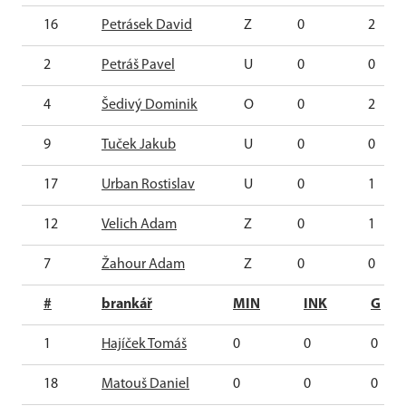
16
Petrásek David
Z
0
2
2
Petráš Pavel
U
0
0
4
Šedivý Dominik
O
0
2
9
Tuček Jakub
U
0
0
17
Urban Rostislav
U
0
1
12
Velich Adam
Z
0
1
7
Žahour Adam
Z
0
0
#
brankář
MIN
INK
G
1
Hajíček Tomáš
0
0
0
18
Matouš Daniel
0
0
0