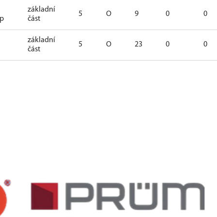
základní
5
O
9
0
0
up
část
základní
5
O
23
0
0
část