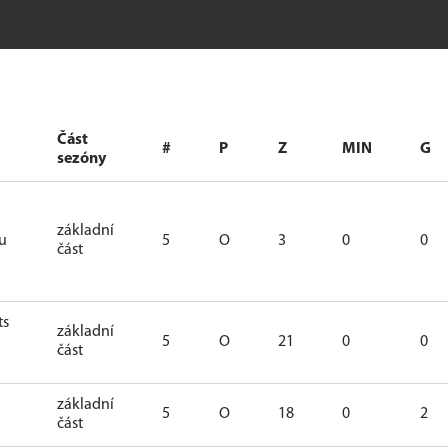
Část
#
P
Z
MIN
G
sezóny
základní
tu
5
O
3
0
0
část
ts
základní
5
O
21
0
0
část
základní
5
O
18
0
2
část