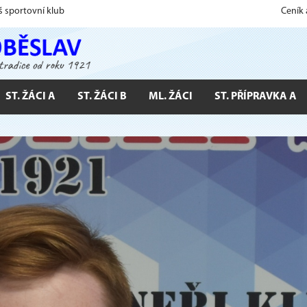
š sportovní klub
Ceník
ST. ŽÁCI A
ST. ŽÁCI B
ML. ŽÁCI
ST. PŘÍPRAVKA A