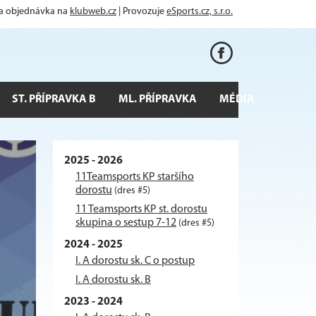
 a objednávka na
klubweb.cz
| Provozuje
eSports.cz, s.r.o.
ST. PŘÍPRAVKA B
ML. PŘÍPRAVKA
MÉDIA
2025 - 2026
11Teamsports KP staršího
dorostu
(dres #5)
11 Teamsports KP st. dorostu
skupina o sestup 7-12
(dres #5)
2024 - 2025
I. A dorostu sk. C o postup
I. A dorostu sk. B
2023 - 2024