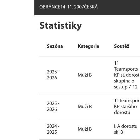
OBRÁNCE
14. 11. 2007
ČESKÁ
Statistiky
Sezóna
Kategorie
Soutěž
11
Teamsports
2025 -
Muži B
KP st. doros
2026
skupina o
sestup 7-12
11Teamspor
2025 -
Muži B
KP staršího
2026
dorostu
2024 -
I. A dorostu
Muži B
2025
sk. B