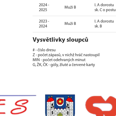
2024 -
I. A dorostu
Muži B
2025
sk. C o post
2023 -
I. A dorostu
Muži B
2024
sk. B
Vysvětlivky sloupců
# - číslo dresu
Z - počet zápasů, v nichž hráč nastoupil
MIN - počet odehraných minut
G, ŽK, ČK - góly, žluté a červené karty