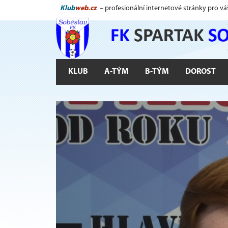
Klub
web.cz
– profesionální internetové stránky pro vá
KLUB
A-TÝM
B-TÝM
DOROST