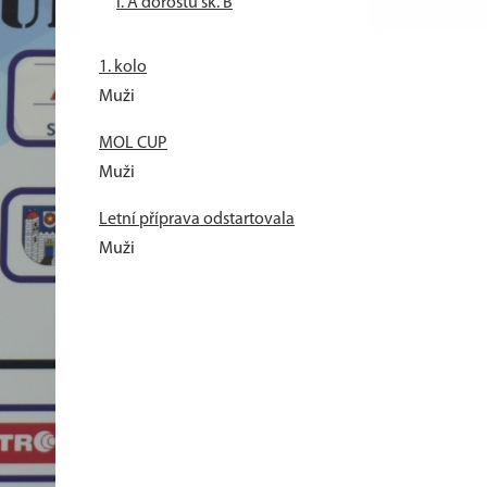
I. A dorostu sk. B
1. kolo
Muži
MOL CUP
Muži
Letní příprava odstartovala
Muži