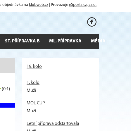
 a objednávka na
klubweb.cz
| Provozuje
eSports.cz, s.r.o.
ST. PŘÍPRAVKA B
ML. PŘÍPRAVKA
MÉDIA
19. kolo
1. kolo
4
(0:1)
Muži
MOL CUP
Muži
Letní příprava odstartovala