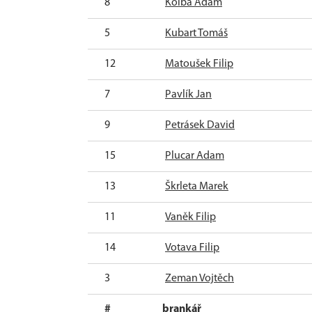
8
Kolba Adam
5
Kubart Tomáš
12
Matoušek Filip
7
Pavlík Jan
9
Petrásek David
15
Plucar Adam
13
Škrleta Marek
11
Vaněk Filip
14
Votava Filip
3
Zeman Vojtěch
#
brankář