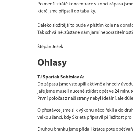
Po menší ztrátě koncentrace v konci zápasu jsme 
které jsme připsali do tabulky.
Daleko složitější to bude v příštím kole na domá
Tak schválně, zůstane nám jarní neporazitelnost
Štěpán Ježek
Ohlasy
TJ Spartak Soběslav A:
Do zápasu jsme vstoupili aktivně a hned v úvodu
jaře jsme museli nuceně střídat opět ve 24 minut
První poločas z naší strany nebyl ideální, ale dů
O přestávce jsme si k výkonu něco řekli a do dru
velkou šanci, kdy Škrleta připravil příležitost pr
Druhou branku jsme přidali krátce poté opět Vaň