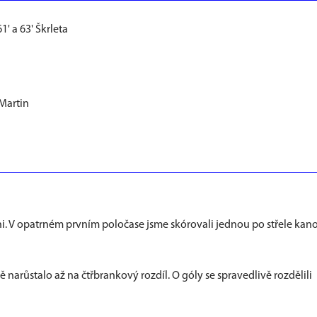
1' a 63' Škrleta
Martin
ni. V opatrném prvním poločase jsme skórovali jednou po střele kan
ě narůstalo až na čtřbrankový rozdíl. O góly se spravedlivě rozdělili