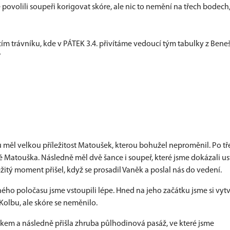
povolili soupeři korigovat skóre, ale nic to nemění na třech bodech
cím trávníku, kde v PÁTEK 3.4. přivítáme vedoucí tým tabulky z Bene
?
 měl velkou příležitost Matoušek, kterou bohužel neproměnil. Po tře
ě Matouška. Následně měl dvě šance i soupeř, které jsme dokázali us
ležitý moment přišel, když se prosadil Vaněk a poslal nás do vedení.
hého poločasu jsme vstoupili lépe. Hned na jeho začátku jsme si vytv
o Kolbu, ale skóre se neměnilo.
kem a následně přišla zhruba půlhodinová pasáž, ve které jsme