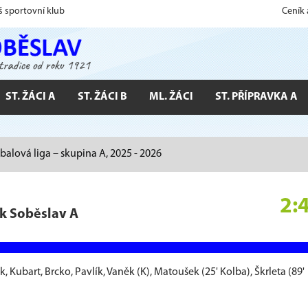
š sportovní klub
Ceník
ST. ŽÁCI A
ST. ŽÁCI B
ML. ŽÁCI
ST. PŘÍPRAVKA A
tbalová liga – skupina A, 2025 - 2026
2:
ak Soběslav A
Kubart, Brcko, Pavlík, Vaněk (K), Matoušek (25' Kolba), Škrleta (89'