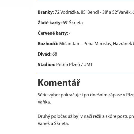
Branky:
72'Vodrážka, 85' Bendl - 38' a 52' Vaněk, 6
Žluté karty:
69' Škrleta
Červené karty:
-
Rozhodčí:
Mičan Jan – Pena Miroslav, Havránek 
Diváci:
68
Stadion:
Petřín Plzeň / UMT
Komentář
Série výher pokračuje i po dnešním zápase v Plz
Vaňka.
Druhý poločas už byl v načí režii a skóre postupn
Vaněk a Škrleta.