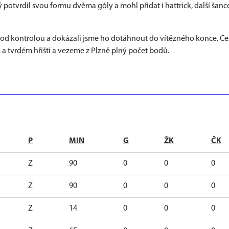
rý potvrdil svou formu dvěma góly a mohl přidat i hattrick, další šanc
li pod kontrolou a dokázali jsme ho dotáhnout do vítězného konce. C
m a tvrdém hřišti a vezeme z Plzně plný počet bodů.
P
MIN
G
ŽK
ČK
Z
90
0
0
0
Z
90
0
0
0
Z
14
0
0
0