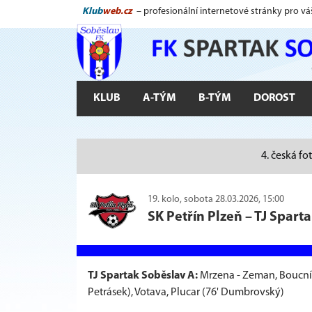
Klub
web.cz
– profesionální internetové stránky pro vá
KLUB
A-TÝM
B-TÝM
DOROST
4. česká fo
19. kolo, sobota 28.03.2026, 15:00
SK Petřín Plzeň
–
TJ Spart
TJ Spartak Soběslav A:
Mrzena - Zeman, Boucník, 
Petrásek), Votava, Plucar (76' Dumbrovský)