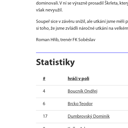
dominovali. V ní se výrazně prosadil Škrleta, kte
však nevyužil.
Soupeř sice v závěru snížil, ale utkání jsme mě
si toho, že jsme zvládli náročné utkání na velké
Roman Hřib, trenér FK Soběslav
Statistiky
#
hráči v poli
4
Boucník Ondřej
6
Brcko Teodor
17
Dumbrovský Dominik