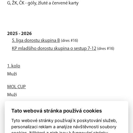
G, ŽK, ČK - góly, žluté a červené karty
2025 - 2026
5. liga dorostu skupina B
(dres #16)
KP mladšího dorostu skupina o sestup 7-12
(dres #16)
1. kolo
Muži
MOL CUP
Muži
Letní příprava odstartovala
Tato webová stránka používá cookies
Muži
Tyto webové stránky používají k poskytování služeb,
personalizaci reklam a analýze návštěvnosti soubory
cookies. Některé z nich jsou k fungování stránky