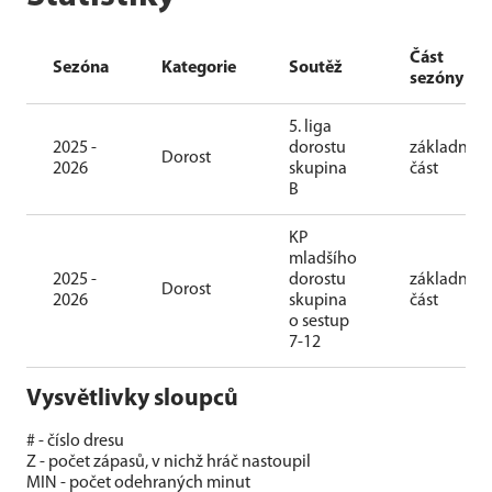
Část
Sezóna
Kategorie
Soutěž
sezóny
5. liga
2025 -
dorostu
základní
Dorost
2026
skupina
část
B
KP
mladšího
2025 -
dorostu
základní
Dorost
2026
skupina
část
o sestup
7-12
Vysvětlivky sloupců
# - číslo dresu
Z - počet zápasů, v nichž hráč nastoupil
MIN - počet odehraných minut