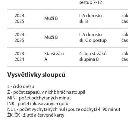
sestup 7-12
2024 -
I. A dorostu
základ
Muži B
2025
sk. B
část
2024 -
I. A dorostu
základ
Muži B
2025
sk. C o postup
část
2023 -
Starší žáci
4. liga st. žáků
základ
2024
A
skupina B
část
Vysvětlivky sloupců
# - číslo dresu
Z - počet zápasů, v nichž hráč nastoupil
MIN - počet odchytaných minut
INK - počet inkasovaných gólů
NUL - počet vychytaných nul (pouze odchytá-li 90 minut
ŽK, ČK - žluté a červené karty