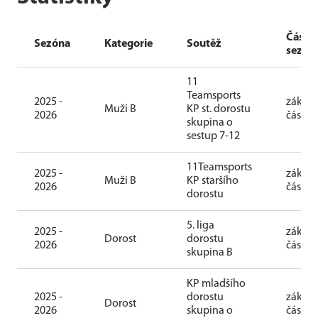
Část
Sezóna
Kategorie
Soutěž
sezón
11
Teamsports
2025 -
základ
Muži B
KP st. dorostu
2026
část
skupina o
sestup 7-12
11Teamsports
2025 -
základ
Muži B
KP staršího
2026
část
dorostu
5. liga
2025 -
základ
Dorost
dorostu
2026
část
skupina B
KP mladšího
2025 -
dorostu
základ
Dorost
2026
skupina o
část