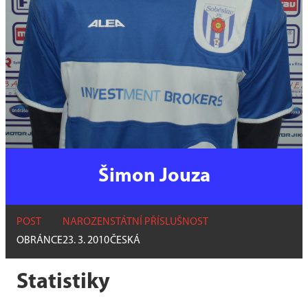
Šimon Jouza
POST
NAROZEN
STÁTNÍ PŘÍSLUŠNOST
OBRÁNCE
23. 3. 2010
ČESKÁ
Statistiky