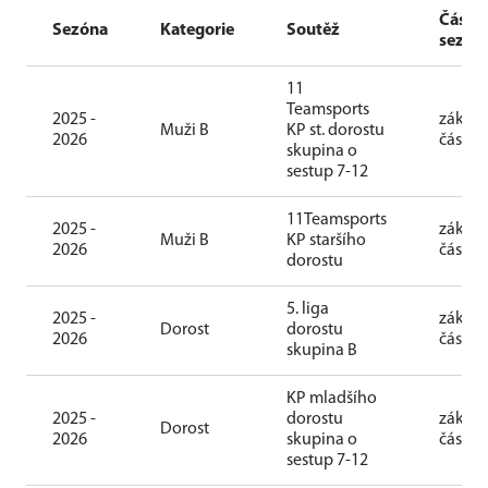
Část
Sezóna
Kategorie
Soutěž
sezón
11
Teamsports
2025 -
základ
Muži B
KP st. dorostu
2026
část
skupina o
sestup 7-12
11Teamsports
2025 -
základ
Muži B
KP staršího
2026
část
dorostu
5. liga
2025 -
základ
Dorost
dorostu
2026
část
skupina B
KP mladšího
2025 -
dorostu
základ
Dorost
2026
skupina o
část
sestup 7-12