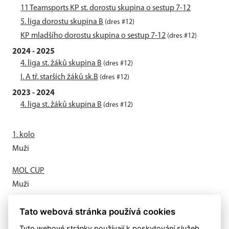
11 Teamsports KP st. dorostu skupina o sestup 7-12
5. liga dorostu skupina B
(dres #12)
KP mladšího dorostu skupina o sestup 7-12
(dres #12)
2024 - 2025
4. liga st. žáků skupina B
(dres #12)
I. A tř. starších žáků sk.B
(dres #12)
2023 - 2024
4. liga st. žáků skupina B
(dres #12)
1. kolo
Muži
MOL CUP
Muži
Letní příprava odstartovala
Tato webová stránka používá cookies
Muži
Tyto webové stránky používají k poskytování služeb,