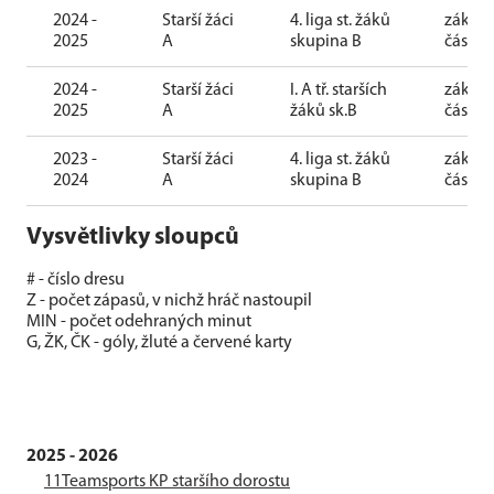
2024 -
Starší žáci
4. liga st. žáků
základ
2025
A
skupina B
část
2024 -
Starší žáci
I. A tř. starších
základ
2025
A
žáků sk.B
část
2023 -
Starší žáci
4. liga st. žáků
základ
2024
A
skupina B
část
Vysvětlivky sloupců
# - číslo dresu
Z - počet zápasů, v nichž hráč nastoupil
MIN - počet odehraných minut
G, ŽK, ČK - góly, žluté a červené karty
2025 - 2026
11Teamsports KP staršího dorostu