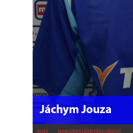
Jáchym Jouza
POST
NAROZEN
STÁTNÍ PŘÍSLUŠNOST