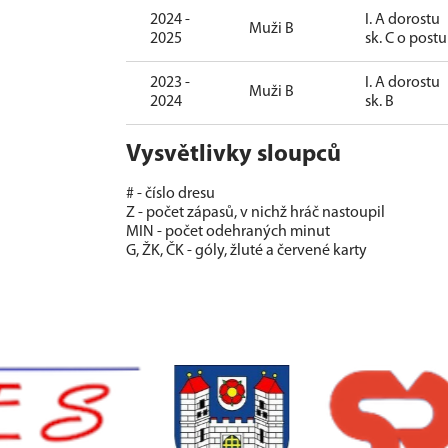
2024 -
I. A dorostu
Muži B
2025
sk. C o post
2023 -
I. A dorostu
Muži B
2024
sk. B
Vysvětlivky sloupců
# - číslo dresu
Z - počet zápasů, v nichž hráč nastoupil
MIN - počet odehraných minut
G, ŽK, ČK - góly, žluté a červené karty