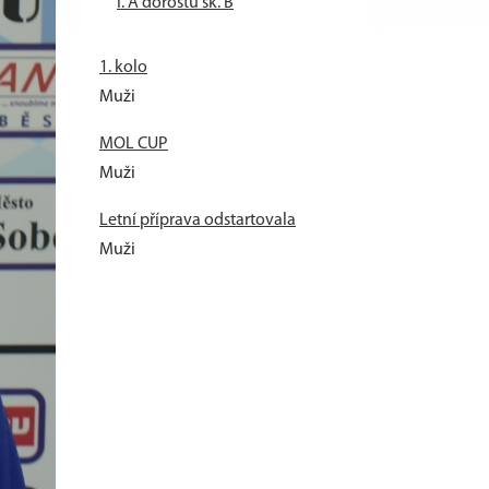
I. A dorostu sk. B
1. kolo
Muži
MOL CUP
Muži
Letní příprava odstartovala
Muži