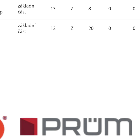
základní
13
Z
8
0
0
up
část
základní
12
Z
20
0
0
část