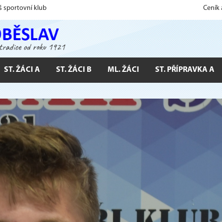
š sportovní klub
Ceník
ST. ŽÁCI A
ST. ŽÁCI B
ML. ŽÁCI
ST. PŘÍPRAVKA A