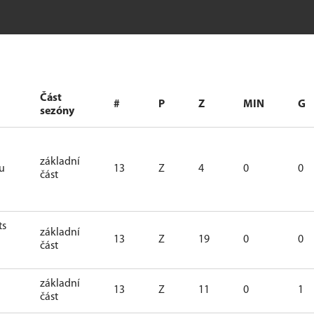
Část
#
P
Z
MIN
G
sezóny
základní
tu
13
Z
4
0
0
část
ts
základní
13
Z
19
0
0
část
základní
13
Z
11
0
1
část