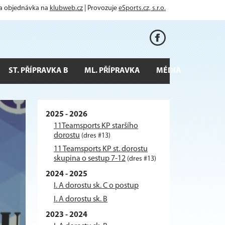
 a objednávka na
klubweb.cz
| Provozuje
eSports.cz, s.r.o.
ST. PŘÍPRAVKA B
ML. PŘÍPRAVKA
MÉDIA
2025 - 2026
11Teamsports KP staršího
dorostu
(dres #13)
11 Teamsports KP st. dorostu
skupina o sestup 7-12
(dres #13)
2024 - 2025
I. A dorostu sk. C o postup
I. A dorostu sk. B
2023 - 2024