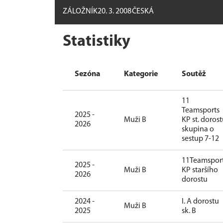
ZÁLOŽNÍK
20. 3. 2008
ČESKÁ
Statistiky
Sezóna
Kategorie
Soutěž
11
Teamsports
2025 -
Muži B
KP st. doros
2026
skupina o
sestup 7-12
11Teamspor
2025 -
Muži B
KP staršího
2026
dorostu
2024 -
I. A dorostu
Muži B
2025
sk. B