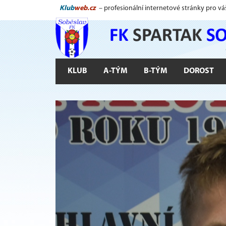
Klub
web.cz
– profesionální internetové stránky pro vá
KLUB
A-TÝM
B-TÝM
DOROST