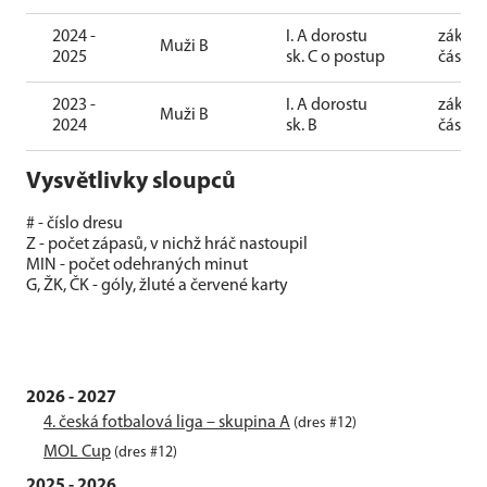
2024 -
I. A dorostu
základ
Muži B
2025
sk. C o postup
část
2023 -
I. A dorostu
základ
Muži B
2024
sk. B
část
Vysvětlivky sloupců
# - číslo dresu
Z - počet zápasů, v nichž hráč nastoupil
MIN - počet odehraných minut
G, ŽK, ČK - góly, žluté a červené karty
2026 - 2027
4. česká fotbalová liga – skupina A
(dres #12)
MOL Cup
(dres #12)
2025 - 2026