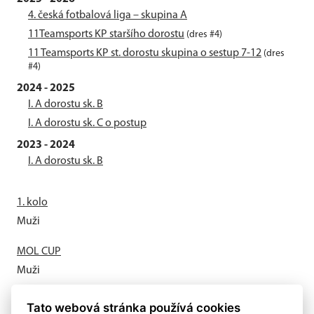
4. česká fotbalová liga – skupina A
11Teamsports KP staršího dorostu
(dres #4)
11 Teamsports KP st. dorostu skupina o sestup 7-12
(dres
#4)
2024 - 2025
I. A dorostu sk. B
I. A dorostu sk. C o postup
2023 - 2024
I. A dorostu sk. B
1. kolo
Muži
MOL CUP
Muži
Letní příprava odstartovala
Tato webová stránka používá cookies