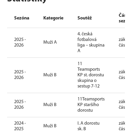
Část
Sezóna
Kategorie
Soutěž
sezón
4. česká
2025 -
fotbalová
základ
Muži A
2026
liga – skupina
část
A
11
Teamsports
2025 -
základ
Muži B
KP st. dorostu
2026
část
skupina o
sestup 7-12
11Teamsports
2025 -
základ
Muži B
KP staršího
2026
část
dorostu
2024 -
I. A dorostu
základ
Muži B
2025
sk. B
část