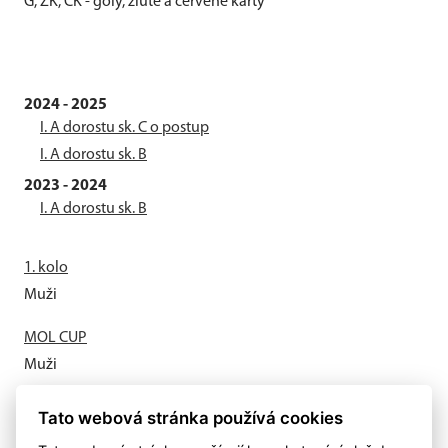
G, ŽK, ČK - góly, žluté a červené karty
2024 - 2025
I. A dorostu sk. C o postup
I. A dorostu sk. B
2023 - 2024
I. A dorostu sk. B
1. kolo
Muži
MOL CUP
Muži
Letní příprava odstartovala
Tato webová stránka používá cookies
Muži