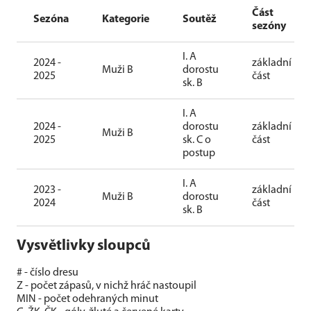
Část
Sezóna
Kategorie
Soutěž
sezóny
I. A
2024 -
základní
Muži B
dorostu
2025
část
sk. B
I. A
2024 -
dorostu
základní
Muži B
2025
sk. C o
část
postup
I. A
2023 -
základní
Muži B
dorostu
2024
část
sk. B
Vysvětlivky sloupců
# - číslo dresu
Z - počet zápasů, v nichž hráč nastoupil
MIN - počet odehraných minut