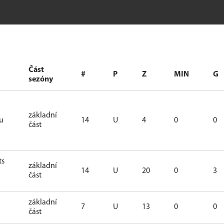
Část
#
P
Z
MIN
G
sezóny
základní
tu
14
U
4
0
0
část
ts
základní
14
U
20
0
3
část
základní
7
U
13
0
0
část