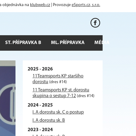
 a objednávka na
klubweb.cz
| Provozuje
eSports.cz, s.r.o.
ST. PŘÍPRAVKA B
ML. PŘÍPRAVKA
MÉDIA
2025 - 2026
11Teamsports KP staršího
dorostu
(dres #14)
11 Teamsports KP st. dorostu
skupina o sestup 7-12
(dres #14)
2024 - 2025
I. A dorostu sk. C o postup
I. A dorostu sk. B
2023 - 2024