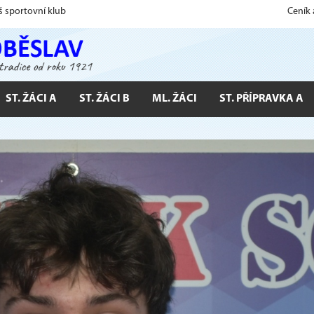
š sportovní klub
Ceník
ST. ŽÁCI A
ST. ŽÁCI B
ML. ŽÁCI
ST. PŘÍPRAVKA A