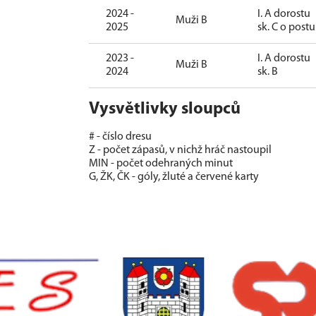
2024 -
I. A dorostu
Muži B
2025
sk. C o post
2023 -
I. A dorostu
Muži B
2024
sk. B
Vysvětlivky sloupců
# - číslo dresu
Z - počet zápasů, v nichž hráč nastoupil
MIN - počet odehraných minut
G, ŽK, ČK - góly, žluté a červené karty