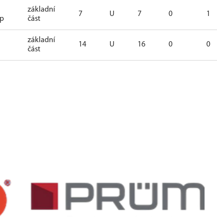
základní
7
U
7
0
1
up
část
základní
14
U
16
0
0
část