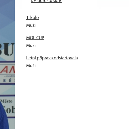
I. A dorostu sk. B
1. kolo
Muži
MOL CUP
Muži
Letní příprava odstartovala
Muži