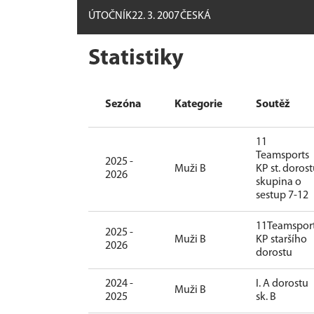
ÚTOČNÍK
22. 3. 2007
ČESKÁ
Statistiky
Sezóna
Kategorie
Soutěž
11
Teamsports
2025 -
Muži B
KP st. doros
2026
skupina o
sestup 7-12
11Teamspor
2025 -
Muži B
KP staršího
2026
dorostu
2024 -
I. A dorostu
Muži B
2025
sk. B