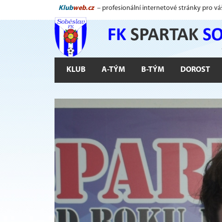
Klub
web.cz
– profesionální internetové stránky pro vá
KLUB
A-TÝM
B-TÝM
DOROST