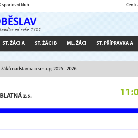
š sportovní klub
Ceník
ST. ŽÁCI A
ST. ŽÁCI B
ML. ŽÁCI
ST. PŘÍPRAVKA A
ích žáků nadstavba o sestup, 2025 - 2026
11:
 BLATNÁ z.s.