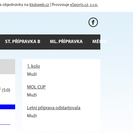
 a objednávka na
klubweb.cz
| Provozuje
eSports.cz, s.r.o.
ST. PŘÍPRAVKA B
ML. PŘÍPRAVKA
MÉDIA
1. kolo
Muži
0
MOL CUP
(5:0)
Muži
Letní příprava odstartovala
Muži