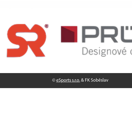
©
eSports s.r.o.
& FK Soběslav