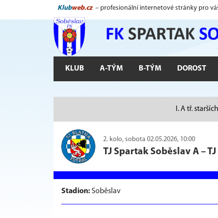
Klub
web.cz
– profesionální internetové stránky pro vá
KLUB
A-TÝM
B-TÝM
DOROST
I. A tř. starš
2. kolo, sobota 02.05.2026, 10:00
TJ Spartak Soběslav A
–
TJ
Stadion:
Soběslav