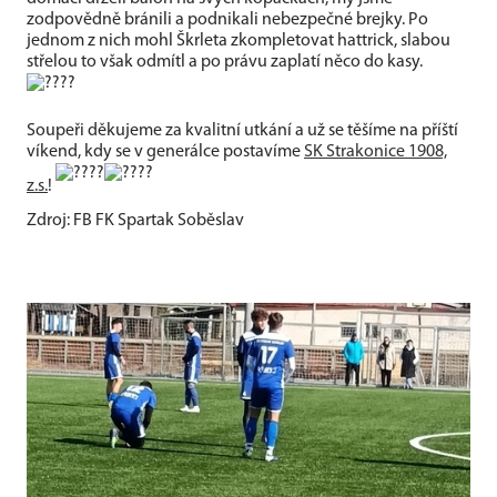
zodpovědně bránili a podnikali nebezpečné brejky. Po
jednom z nich mohl Škrleta zkompletovat hattrick, slabou
střelou to však odmítl a po právu zaplatí něco do kasy.
Soupeři děkujeme za kvalitní utkání a už se těšíme na příští
víkend, kdy se v generálce postavíme
SK Strakonice 1908,
z.s.
!
Zdroj: FB FK Spartak Soběslav