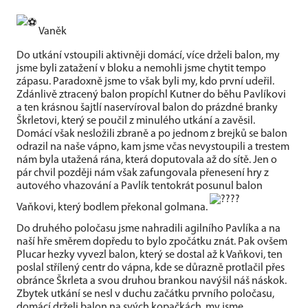
Vaněk
Do utkání vstoupili aktivněji domácí, více drželi balon, my
jsme byli zatažení v bloku a nemohli jsme chytit tempo
zápasu. Paradoxně jsme to však byli my, kdo první udeřil.
Zdánlivě ztracený balon propíchl Kutner do běhu Pavlíkovi
a ten krásnou šajtlí naservíroval balon do prázdné branky
Škrletovi, který se poučil z minulého utkání a zavěsil.
Domácí však nesložili zbraně a po jednom z brejků se balon
odrazil na naše vápno, kam jsme včas nevystoupili a trestem
nám byla utažená rána, která doputovala až do sítě. Jen o
pár chvil později nám však zafungovala přenesení hry z
autového vhazování a Pavlík tentokrát posunul balon
Vaňkovi, který bodlem překonal golmana.
Do druhého poločasu jsme nahradili agilního Pavlíka a na
naší hře směrem dopředu to bylo zpočátku znát. Pak ovšem
Plucar hezky vyvezl balon, který se dostal až k Vaňkovi, ten
poslal střílený centr do vápna, kde se důrazně protlačil přes
obránce Škrleta a svou druhou brankou navýšil náš náskok.
Zbytek utkání se nesl v duchu začátku prvního poločasu,
domácí drželi balon na svých kopačkách, my jsme