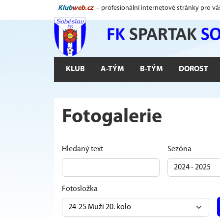
Klub
web.cz
– profesionální internetové stránky pro vá
KLUB
A-TÝM
B-TÝM
DOROST
Fotogalerie
Hledaný text
Sezóna
Fotosložka