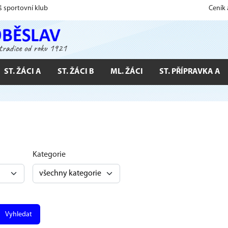
š sportovní klub
Ceník
ST. ŽÁCI A
ST. ŽÁCI B
ML. ŽÁCI
ST. PŘÍPRAVKA A
Kategorie
Vyhledat