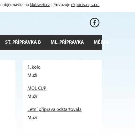
 a objednávka na
klubweb.cz
| Provozuje
eSports.cz, s.r.o.
ST. PŘÍPRAVKA B
ML. PŘÍPRAVKA
MÉDIA
1. kolo
Muži
MOL CUP
Muži
Letní příprava odstartovala
Muži