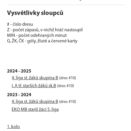
Vysvětlivky sloupců
# - číslo dresu
Z - počet zápasů, v nichž hráč nastoupil
MIN - počet odehraných minut
G, ŽK, ČK - góly, žluté a červené karty
2024 - 2025
4. liga st. žáků skupina B
(dres #10)
I. A tř. starších žáků sk.B
(dres #10)
2023 - 2024
4. liga st. žáků skupina B
(dres #10)
EKO MB starší žáci 5. liga
1. kolo