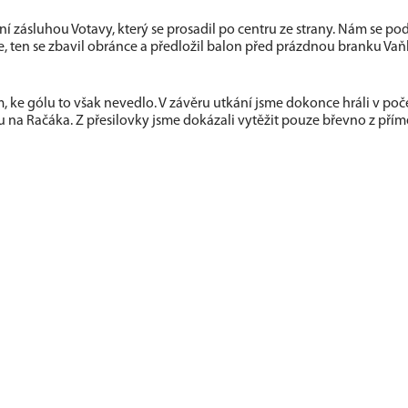
 zásluhou Votavy, který se prosadil po centru ze strany. Nám se pod
, ten se zbavil obránce a předložil balon před prázdnou branku Vaň
 ke gólu to však nevedlo. V závěru utkání jsme dokonce hráli v poč
u na Račáka. Z přesilovky jsme dokázali vytěžit pouze břevno z pří