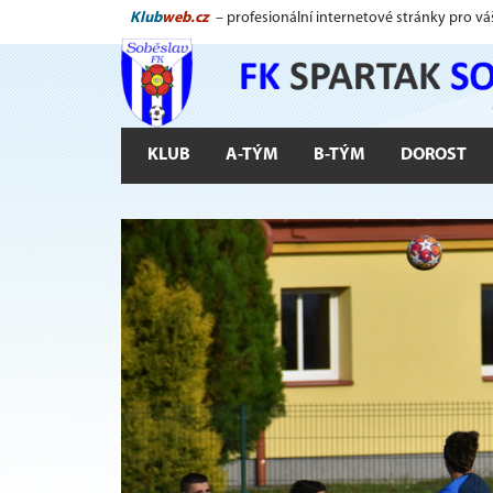
Klub
web.cz
– profesionální internetové stránky pro vá
KLUB
A-TÝM
B-TÝM
DOROST