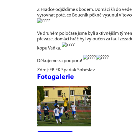
Z Hradce odjíždíme s bodem. Domácí šli do vedení
vyrovnat poté, co Boucník pěkně vysunul Vítovce
Ve druhém poločase jsme byli aktivnějším týmem,
převaze, domácí hráč byl vyloučen za faul zezad
kopu Vaňka.
Děkujeme za podporu!
Zdroj: FB FK Spartak Soběslav
Fotogalerie