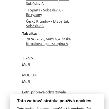
Soběslav A
TJ Spartak Soběslav A -
Rokycany
Český Krumlov - TJ Spartak
Soběslav A
Tabulka:
2024 - 2025, Muži A, 4. česká
fotbalová liga – skupina A
1. kolo
Muži
MOL CUP
Muži
Letní příprava odstartovala
Muži
Tato webová stránka používá cookies
Tyto webové stránky používají k poskytování