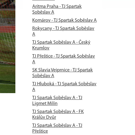
Aritma Praha - TJ Spartak
Soběslav A
Komárov - TJ Spartak Soběslav A
Rokycany - TJ Spartak Soběslav
A
TJ Spartak Soběslav A - Český
Krumlov
TJ Přeštice - TJ Spartak Soběslav
A
SK Slavia Vejprnice - TJ Spartak
Soběslav A
TJ Hluboká - TJ Spartak Soběslav
A
TJ Spartak Soběslav A - TJ
Ligmet Milín
TJ Spartak Soběslav A - FK
Králův Dvůr
TJ Spartak Soběslav A - TJ
Přeštice