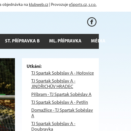
 a objednávka na
klubweb.cz
| Provozuje
eSports.cz, s.r.o.
ST. PŘÍPRAVKA B
ML. PŘÍPRAVKA
MÉDIA
Utkání:
TJ Spartak Soběslav A - Hořovice
TJ Spartak Soběslav A -
JINDŘICHŮV HRADEC
Příbram - TJ Spartak Soběslav A
TJ Spartak Soběslav A - Petřín
Domažlice - TJ Spartak Soběslav
A
TJ Spartak Soběslav A -
Doubravka