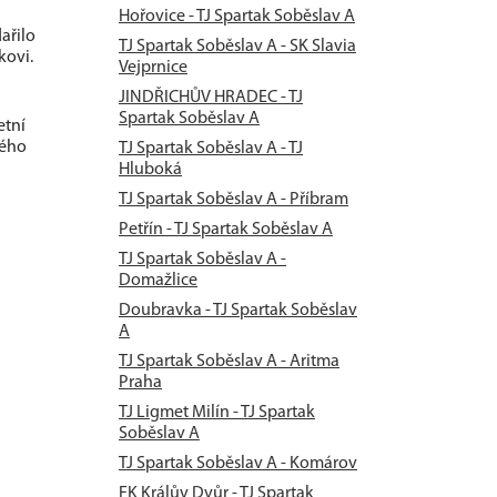
Hořovice - TJ Spartak Soběslav A
ařilo
TJ Spartak Soběslav A - SK Slavia
kovi.
Vejprnice
JINDŘICHŮV HRADEC - TJ
Spartak Soběslav A
etní
mého
TJ Spartak Soběslav A - TJ
Hluboká
TJ Spartak Soběslav A - Příbram
Petřín - TJ Spartak Soběslav A
TJ Spartak Soběslav A -
Domažlice
Doubravka - TJ Spartak Soběslav
A
TJ Spartak Soběslav A - Aritma
Praha
TJ Ligmet Milín - TJ Spartak
Soběslav A
TJ Spartak Soběslav A - Komárov
FK Králův Dvůr - TJ Spartak