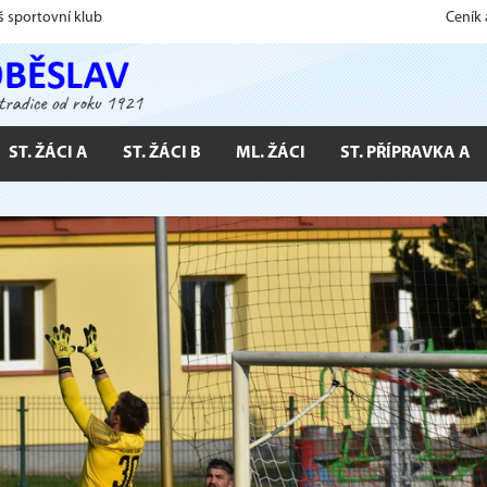
š sportovní klub
Ceník
ST. ŽÁCI A
ST. ŽÁCI B
ML. ŽÁCI
ST. PŘÍPRAVKA A